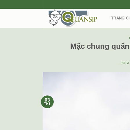
Skip
to
content
TRANG C
Mặc chung quần 
POS
03
Th1