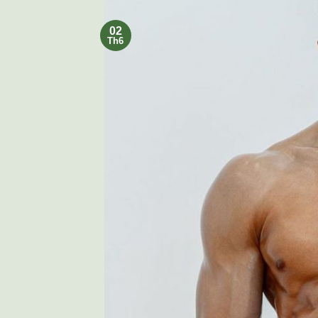
02
Th6