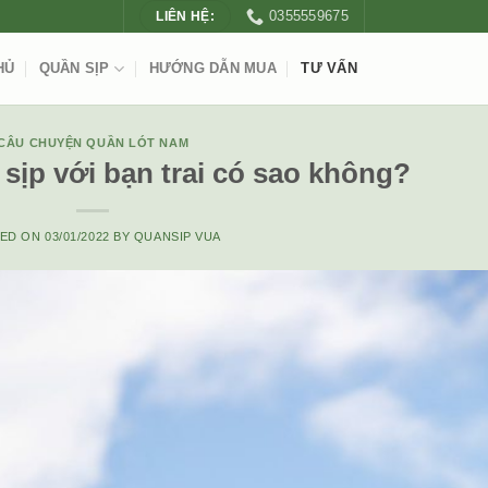
0355559675
LIÊN HỆ:
HỦ
QUẦN SỊP
HƯỚNG DẪN MUA
TƯ VẤN
CÂU CHUYỆN QUẦN LÓT NAM
sịp với bạn trai có sao không?
TED ON
03/01/2022
BY
QUANSIP VUA