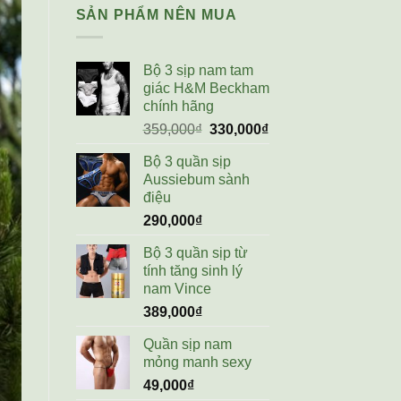
SẢN PHẨM NÊN MUA
Bộ 3 sịp nam tam
giác H&M Beckham
chính hãng
Giá
Giá
359,000
₫
330,000
₫
gốc
hiện
Bộ 3 quần sịp
là:
tại
Aussiebum sành
359,000₫.
là:
điệu
330,000₫.
290,000
₫
Bộ 3 quần sịp từ
tính tăng sinh lý
nam Vince
389,000
₫
Quần sịp nam
mỏng manh sexy
49,000
₫