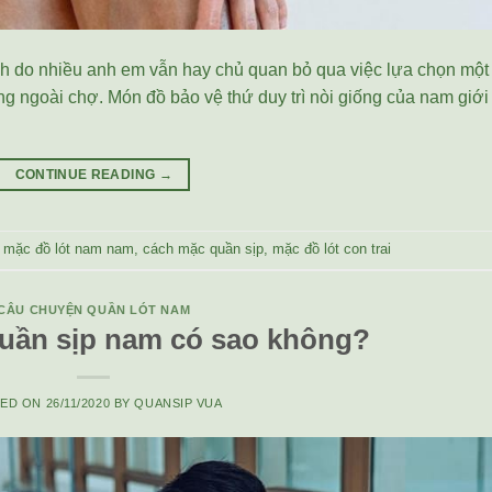
ách do nhiều anh em vẫn hay chủ quan bỏ qua việc lựa chọn một
ống ngoài chợ. Món đồ bảo vệ thứ duy trì nòi giống của nam giới
CONTINUE READING
→
 mặc đồ lót nam nam
,
cách mặc quần sịp
,
mặc đồ lót con trai
CÂU CHUYỆN QUẦN LÓT NAM
uần sịp nam có sao không?
TED ON
26/11/2020
BY
QUANSIP VUA