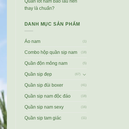
Quần lót nam bao lâu nên
thay là chuẩn?
DANH MỤC SẢN PHẨM
Áo nam
(1)
Combo hộp quần sịp nam
(18)
Quần độn mông nam
(5)
Quần sịp đẹp
(67)
Quần sịp đùi boxer
(41)
Quần sịp nam độc đáo
(18)
Quần sịp nam sexy
(16)
Quần sịp tam giác
(11)