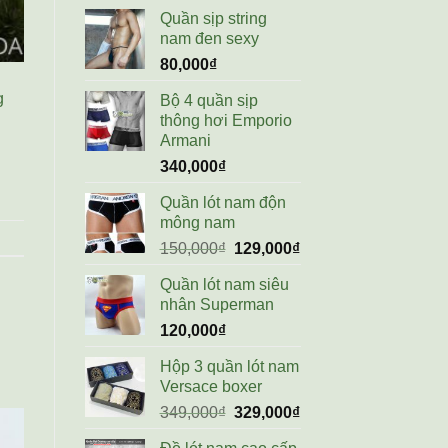
Quần sịp string
nam đen sexy
80,000
₫
g
Bộ 4 quần sịp
thông hơi Emporio
Armani
340,000
₫
Quần lót nam độn
mông nam
Giá
Giá
150,000
₫
129,000
₫
gốc
hiện
Quần lót nam siêu
là:
tại
nhân Superman
150,000₫.
là:
120,000
₫
129,000₫.
Hộp 3 quần lót nam
Versace boxer
Giá
Giá
349,000
₫
329,000
₫
gốc
hiện