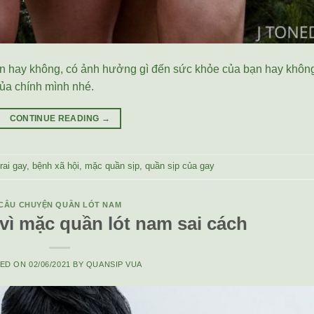
nên hay không, có ảnh hưởng gì đến sức khỏe của bạn hay khôn
của chính mình nhé.
CONTINUE READING
→
rai gay
,
bệnh xã hội
,
mặc quần sịp
,
quần sịp của gay
CÂU CHUYỆN QUẦN LÓT NAM
 vì mặc quần lót nam sai cách
TED ON
02/06/2021
BY
QUANSIP VUA