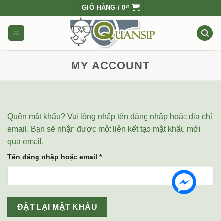
Skip
GIỎ HÀNG /
0
₫
to
content
MY ACCOUNT
Quên mật khẩu? Vui lòng nhập tên đăng nhập hoặc địa chỉ
email. Bạn sẽ nhận được một liên kết tạo mật khẩu mới
qua email.
Bắt
Tên đăng nhập hoặc email
*
buộc
ĐẶT LẠI MẬT KHẨU