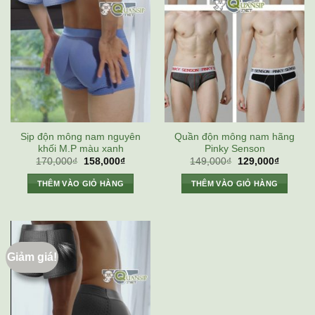
Sịp độn mông nam nguyên
Quần độn mông nam hãng
khối M.P màu xanh
Pinky Senson
Giá
Giá
Giá
Giá
170,000
₫
158,000
₫
149,000
₫
129,000
₫
gốc
hiện
gốc
hiện
là:
tại
là:
tại
THÊM VÀO GIỎ HÀNG
THÊM VÀO GIỎ HÀNG
170,000₫.
là:
149,000₫.
là:
158,000₫.
129,000
Giảm giá!