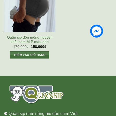
Quần sịp độn mông nguyên
khối nam M.P màu đen
Giá
Giá
170,000
₫
158,000
₫
gốc
hiện
là:
tại
THÊM VÀO GIỎ HÀNG
170,000₫.
là:
158,000₫.
⚈ Quần sịp nam nâng niu đàn chim Việt.