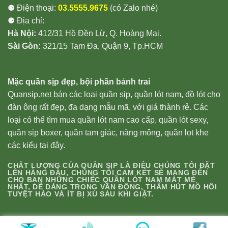
⚈ Điện thoại:
03.5555.9675
(có Zalo nhé)
⚈ Địa chỉ:
Hà Nội:
412/31 Hồ Đền Lừ, Q. Hoàng Mai.
Sài Gòn:
321/15 Tam Đa, Quận 9, Tp.HCM
Mặc quần sịp đẹp, bội phần bảnh trai
Quansip.net bán các loại quần sịp, quần lót nam, đồ lót cho
đàn ông rất đẹp, đa dạng mẫu mã, với giá thành rẻ. Các
loại có thể tìm mua quần lót nam cao cấp, quần lót sexy,
quần sịp boxer, quần tam giác, nâng mông, quần lọt khe
các kiểu tại đây.
CHẤT LƯỢNG CỦA QUẦN SỊP LÀ ĐIỀU CHÚNG TÔI ĐẶT
LÊN HÀNG ĐẦU, CHÚNG TÔI CAM KẾT SẼ MANG ĐẾN
CHO BẠN NHỮNG CHIẾC QUẦN LÓT NAM MÁT MẺ
NHẤT, DỄ DÀNG TRONG VẬN ĐỘNG, THẤM HÚT MỒ HÔI
TUYỆT HẢO VÀ ÍT BỊ XÙ SAU KHI GIẶT.