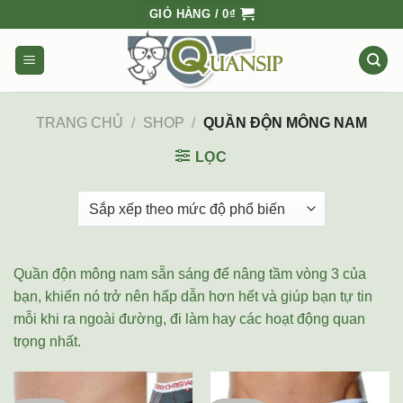
Skip
GIỎ HÀNG /
0
₫
to
content
TRANG CHỦ
/
SHOP
/
QUẦN ĐỘN MÔNG NAM
LỌC
Quần độn mông nam sẵn sáng để nâng tầm vòng 3 của
bạn, khiến nó trở nên hấp dẫn hơn hết và giúp bạn tự tin
mỗi khi ra ngoài đường, đi làm hay các hoạt động quan
trọng nhất.