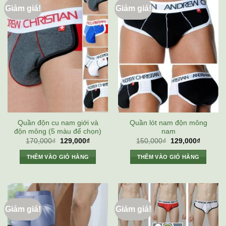
Giảm giá!
Giảm giá!
Quần độn cu nam giới và
Quần lót nam độn mông
độn mông (5 màu để chọn)
nam
Giá
Giá
Giá
Giá
170,000
₫
129,000
₫
150,000
₫
129,000
₫
gốc
hiện
gốc
hiện
là:
tại
là:
tại
THÊM VÀO GIỎ HÀNG
THÊM VÀO GIỎ HÀNG
170,000₫.
là:
150,000₫.
là:
129,000₫.
129,000
Giảm giá!
Giảm giá!