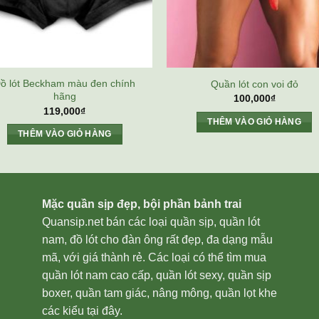
ồ lót Beckham màu đen chính
Quần lót con voi đỏ
hãng
100,000
₫
119,000
₫
THÊM VÀO GIỎ HÀNG
THÊM VÀO GIỎ HÀNG
Mặc quần sịp đẹp, bội phần bảnh trai
Quansip.net bán các loại quần sịp, quần lót
nam, đồ lót cho đàn ông rất đẹp, đa dạng mẫu
mã, với giá thành rẻ. Các loại có thể tìm mua
quần lót nam cao cấp, quần lót sexy, quần sịp
boxer, quần tam giác, nâng mông, quần lọt khe
các kiểu tại đây.