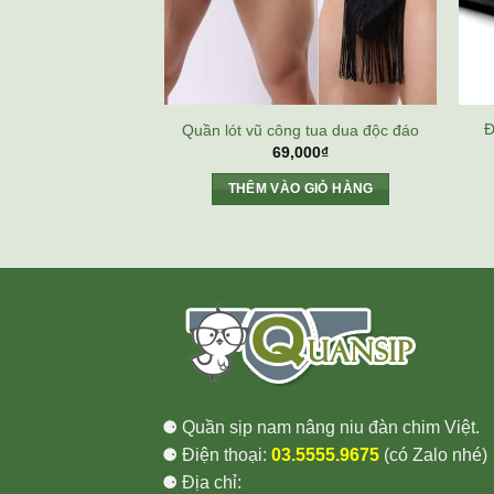
Đ
Quần lót vũ công tua dua độc đáo
69,000
₫
THÊM VÀO GIỎ HÀNG
⚈ Quần sịp nam nâng niu đàn chim Việt.
⚈ Điện thoại:
03.5555.9675
(có Zalo nhé)
⚈ Địa chỉ: