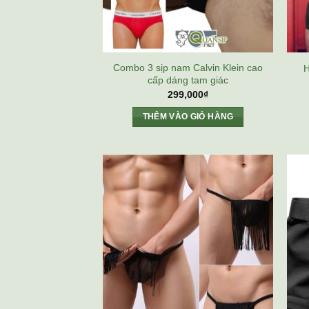
Combo 3 sịp nam Calvin Klein cao
H
cấp dáng tam giác
299,000
₫
THÊM VÀO GIỎ HÀNG