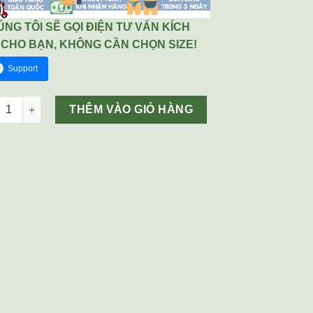
NG TÔI SẼ GỌI ĐIỆN TƯ VẤN KÍCH
 CHO BẠN, KHÔNG CẦN CHỌN SIZE!
Support
n lót CK màu da cam số lượng
THÊM VÀO GIỎ HÀNG