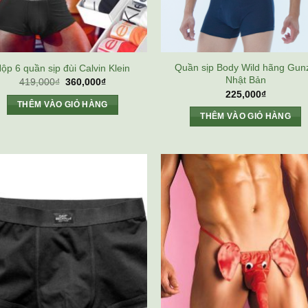
Quần sịp Body Wild hãng Gun
ộp 6 quần sịp đùi Calvin Klein
Nhật Bản
Giá
Giá
419,000
₫
360,000
₫
gốc
hiện
225,000
₫
là:
tại
THÊM VÀO GIỎ HÀNG
419,000₫.
là:
THÊM VÀO GIỎ HÀNG
360,000₫.