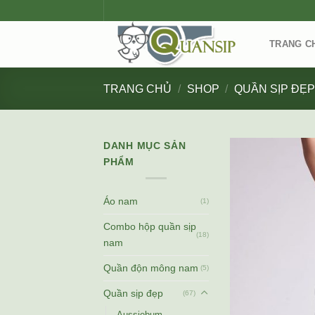
Skip
to
content
TRANG C
TRANG CHỦ
/
SHOP
/
QUẦN SỊP ĐẸ
DANH MỤC SẢN
PHẨM
Áo nam
(1)
Combo hộp quần sịp
(18)
nam
Quần độn mông nam
(5)
Quần sịp đẹp
(67)
Aussiebum