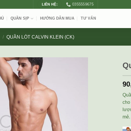
0355559675
LIÊN HỆ:
HỦ
QUẦN SỊP
HƯỚNG DẪN MUA
TƯ VẤN
P
/
QUẦN LÓT CALVIN KLEIN (CK)
Q
90
Quầ
cho
lượn
mẻ.