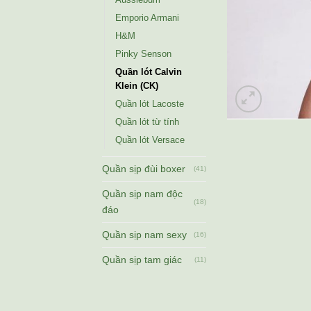
Emporio Armani
H&M
Pinky Senson
Quần lót Calvin
Klein (CK)
Quần lót Lacoste
Quần lót từ tính
Quần lót Versace
Quần sịp đùi boxer
(41)
Quần sịp nam độc
(18)
đáo
Quần sịp nam sexy
(16)
Quần sịp tam giác
(11)