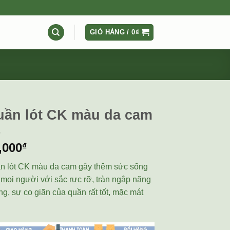
GIỎ HÀNG /
0
₫
uần lót CK màu da cam
,000
₫
n lót CK màu da cam gây thêm sức sống
 mọi người với sắc rực rỡ, tràn ngập năng
g, sự co giãn của quần rất tốt, mặc mát