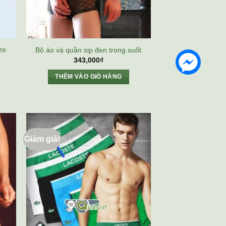
ze
Bộ áo và quần sịp đen trong suốt
343,000
₫
THÊM VÀO GIỎ HÀNG
Giảm giá!