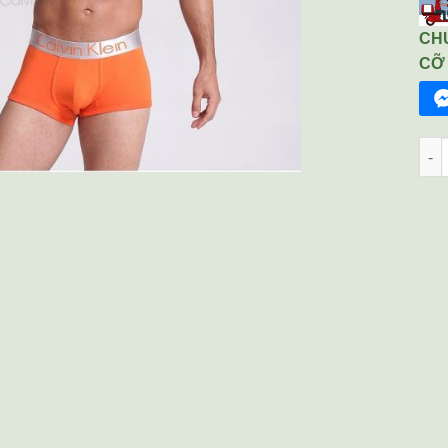
CHÚ
CỠ
Quầ