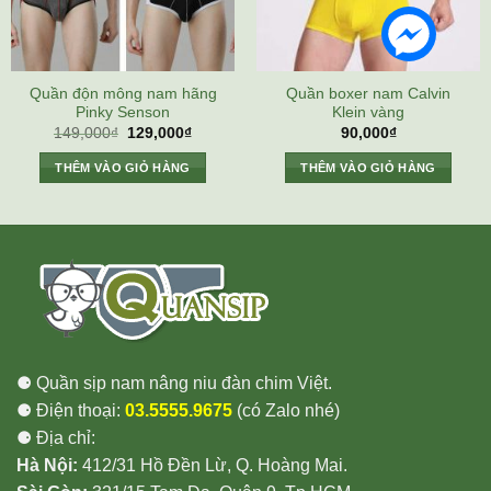
Quần độn mông nam hãng
Quần boxer nam Calvin
Pinky Senson
Klein vàng
Giá
Giá
149,000
₫
129,000
₫
90,000
₫
gốc
hiện
là:
tại
THÊM VÀO GIỎ HÀNG
THÊM VÀO GIỎ HÀNG
149,000₫.
là:
129,000₫.
⚈ Quần sịp nam nâng niu đàn chim Việt.
⚈ Điện thoại:
03.5555.9675
(có Zalo nhé)
⚈ Địa chỉ:
Hà Nội:
412/31 Hồ Đền Lừ, Q. Hoàng Mai.