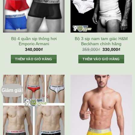
Bộ 4 quần sịp thông hơi
Bộ 3 sịp nam tam giác H&M
Emporio Armani
Beckham chính hãng
Giá
Giá
340,000
₫
359,000
₫
330,000
₫
gốc
hiện
là:
tại
THÊM VÀO GIỎ HÀNG
THÊM VÀO GIỎ HÀNG
359,000₫.
là:
330,000
Giảm giá!