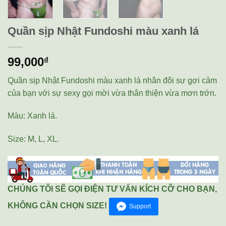
Quần sịp Nhật Fundoshi màu xanh lá
99,000
₫
Quần sịp Nhật Fundoshi màu xanh lá nhân đôi sự gợi cảm
của bạn với sự sexy gọi mời vừa thân thiện vừa mơn trớn.
Màu: Xanh lá.
Size: M, L, XL.
CHÚNG TÔI SẼ GỌI ĐIỆN TƯ VẤN KÍCH CỠ CHO BẠN,
KHÔNG CẦN CHỌN SIZE!
Support