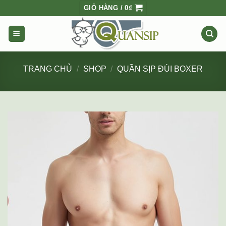
Skip
GIỎ HÀNG /
0
₫
to
content
TRANG CHỦ
/
SHOP
/
QUẦN SỊP ĐÙI BOXER