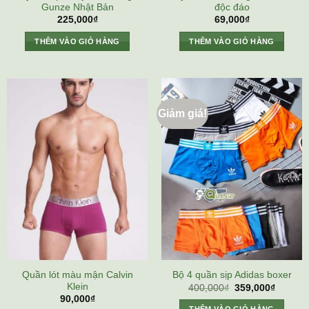
Gunze Nhật Bản
độc đáo
225,000
₫
69,000
₫
THÊM VÀO GIỎ HÀNG
THÊM VÀO GIỎ HÀNG
Giảm giá!
Quần lót màu mận Calvin
Bộ 4 quần sịp Adidas boxer
Klein
Giá
Giá
400,000
₫
359,000
₫
gốc
hiện
90,000
₫
là:
tại