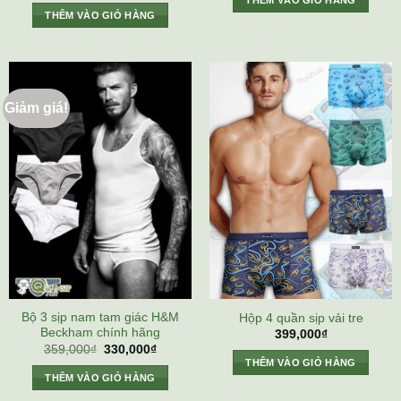
THÊM VÀO GIỎ HÀNG
400,000₫.
là:
THÊM VÀO GIỎ HÀNG
359,000
Giảm giá!
Bộ 3 sịp nam tam giác H&M
Hộp 4 quần sịp vải tre
Beckham chính hãng
399,000
₫
Giá
Giá
359,000
₫
330,000
₫
gốc
hiện
THÊM VÀO GIỎ HÀNG
là:
tại
THÊM VÀO GIỎ HÀNG
359,000₫.
là:
330,000₫.