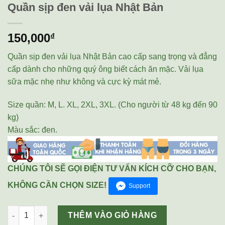
Quần sịp đen vải lụa Nhật Bản
150,000
₫
Quần sịp đen vải lụa Nhật Bản cao cấp sang trọng và đẳng
cấp dành cho những quý ông biết cách ăn mặc. Vải lụa
sữa mặc nhẹ như không và cực kỳ mát mẻ.
Size quần: M, L. XL, 2XL, 3XL. (Cho người từ 48 kg đến 90
kg)
Màu sắc: đen.
CHÚNG TÔI SẼ GỌI ĐIỆN TƯ VẤN KÍCH CỠ CHO BẠN,
KHÔNG CẦN CHỌN SIZE!
Support
Quần sịp đen vải lụa Nhật Bản số lượng
THÊM VÀO GIỎ HÀNG