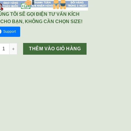
NG TÔI SẼ GỌI ĐIỆN TƯ VẤN KÍCH
 CHO BẠN, KHÔNG CẦN CHỌN SIZE!
Support
 sịp Calvin Klein màu đen số lượng
THÊM VÀO GIỎ HÀNG