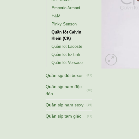
Emporio Armani
H&M
Pinky Senson
Quần lót Calvin
Klein (CK)
Quần lót Lacoste
Quần lót từ tính
Quần lót Versace
Quần sịp đùi boxer
(41)
Quần sịp nam độc
(18)
đáo
Quần sịp nam sexy
(16)
Quần sịp tam giác
(11)