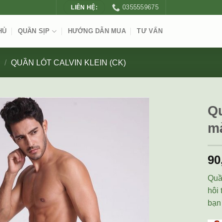
0355559675
LIÊN HỆ:
HỦ
QUẦN SỊP
HƯỚNG DẪN MUA
TƯ VẤN
P
/
QUẦN LÓT CALVIN KLEIN (CK)
Qu
m
90
Quầ
hôi
bạn 