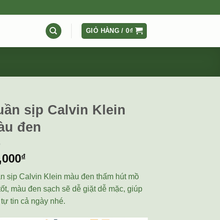
GIỎ HÀNG /
0
₫
ần sịp Calvin Klein
àu đen
,000
₫
n sịp Calvin Klein màu đen thấm hút mồ
tốt, màu đen sạch sẽ dễ giặt dễ mặc, giúp
tự tin cả ngày nhé.