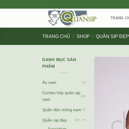
Skip
to
content
TRANG C
TRANG CHỦ
/
SHOP
/
QUẦN SỊP ĐẸ
DANH MỤC SẢN
PHẨM
Áo nam
(1)
Combo hộp quần sịp
(18)
nam
Quần độn mông nam
(5)
Quần sịp đẹp
(67)
Aussiebum