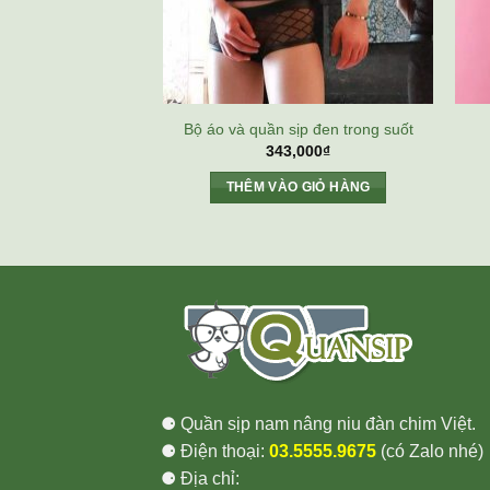
Bộ áo và quần sịp đen trong suốt
343,000
₫
THÊM VÀO GIỎ HÀNG
⚈ Quần sịp nam nâng niu đàn chim Việt.
⚈ Điện thoại:
03.5555.9675
(có Zalo nhé)
⚈ Địa chỉ: