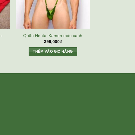
ni
Quần Hentai Kamen màu xanh
399,000
₫
THÊM VÀO GIỎ HÀNG
000₫.