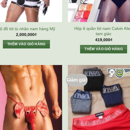
Hộp 6 quần lót nam Calvin Kle
ộ đồ lót tù nhân nam hàng Mỹ
tam giác
2,000,000
₫
419,000
₫
THÊM VÀO GIỎ HÀNG
THÊM VÀO GIỎ HÀNG
Giảm giá!