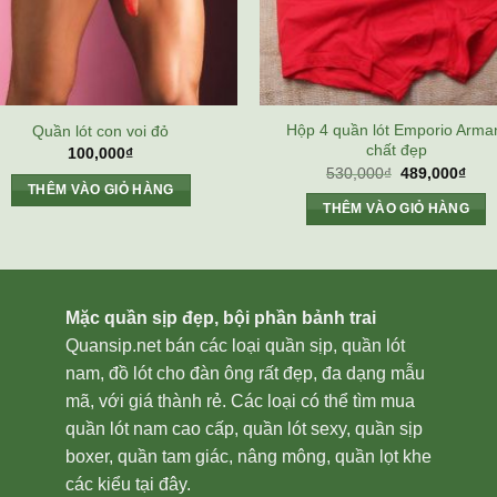
Hộp 4 quần lót Emporio Arma
Quần lót con voi đỏ
chất đẹp
100,000
₫
Giá
Giá
530,000
₫
489,000
₫
gốc
hiện
THÊM VÀO GIỎ HÀNG
là:
tại
THÊM VÀO GIỎ HÀNG
530,000₫.
là:
489,
Mặc quần sịp đẹp, bội phần bảnh trai
Quansip.net bán các loại quần sịp, quần lót
nam, đồ lót cho đàn ông rất đẹp, đa dạng mẫu
mã, với giá thành rẻ. Các loại có thể tìm mua
quần lót nam cao cấp, quần lót sexy, quần sịp
boxer, quần tam giác, nâng mông, quần lọt khe
các kiểu tại đây.