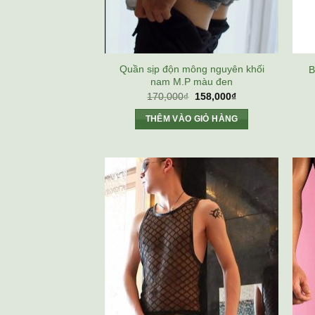
Quần sịp độn mông nguyên khối
B
nam M.P màu đen
Giá
Giá
170,000
₫
158,000
₫
gốc
hiện
là:
tại
THÊM VÀO GIỎ HÀNG
170,000₫.
là:
158,000₫.