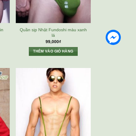
in
Quần sịp Nhật Fundoshi màu xanh
lá
99,000
₫
THÊM VÀO GIỎ HÀNG