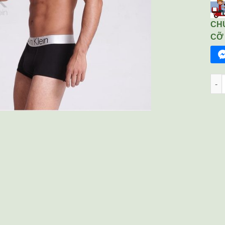
CHÚ
CỠ
Quần